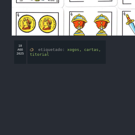
18
xogos,
cartas,
etiquetado:
AGO
2025
titorial