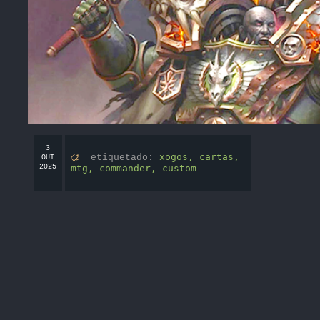
3
xogos,
cartas,
etiquetado:
OUT
2025
mtg,
commander,
custom