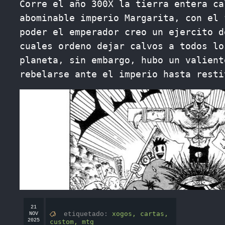
Corre el año 300X la tierra entera ca
abominable imperio Margarita, con el 
poder el emperador creo un ejercito d
cuales ordeno dejar calvos a todos lo
planeta, sin embargo, hubo un valient
rebelarse ante el imperio hasta resti
21
xogos,
cartas,
etiquetado:
NOV
2025
custom,
mtg