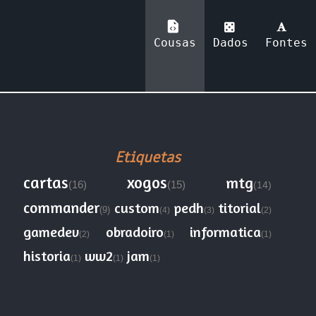
Cousas
Dados
Fontes
Etiquetas
cartas
xogos
mtg
(16)
(15)
(14)
commander
custom
pedh
titorial
(9)
(4)
(3)
(2)
gamedev
obradoiro
informatica
(2)
(1)
(1)
historia
ww2
jam
(1)
(1)
(1)