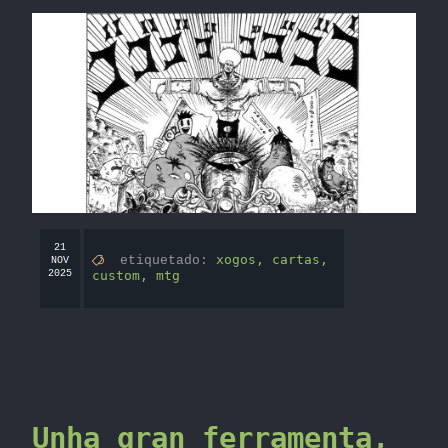
21
xogos,
cartas,
etiquetado:
NOV
2025
custom,
mtg
Unha gran ferramenta,