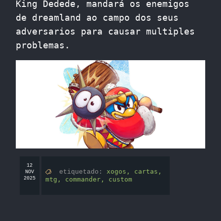
King Dedede, mandará os enemigos
de dreamland ao campo dos seus
adversarios para causar multiples
problemas.
12
xogos,
cartas,
etiquetado:
NOV
2025
mtg,
commander,
custom