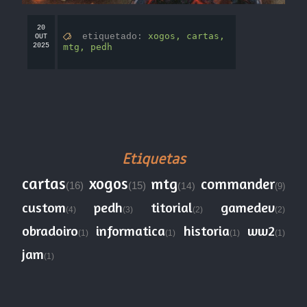
20
xogos,
cartas,
etiquetado:
OUT
2025
mtg,
pedh
Etiquetas
cartas
xogos
mtg
commander
(16)
(15)
(14)
(9)
custom
pedh
titorial
gamedev
(4)
(3)
(2)
(2)
obradoiro
informatica
historia
ww2
(1)
(1)
(1)
(1)
jam
(1)